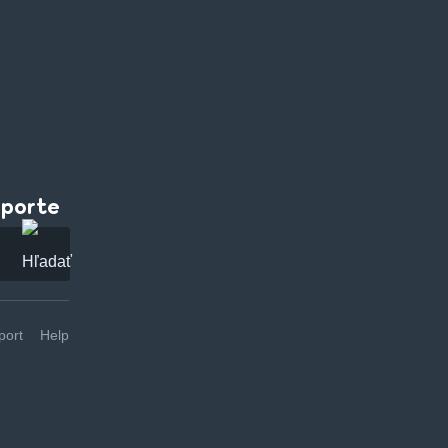
pporte
ort
Help